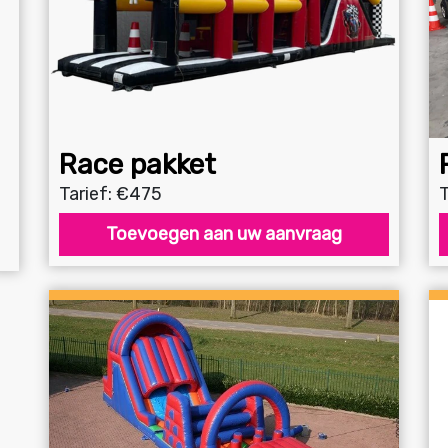
Race pakket
Tarief: €475
T
Toevoegen aan uw aanvraag