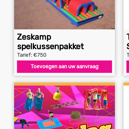
Zeskamp
spelkussenpakket
Tarief: €750
T
Toevoegen aan uw aanvraag