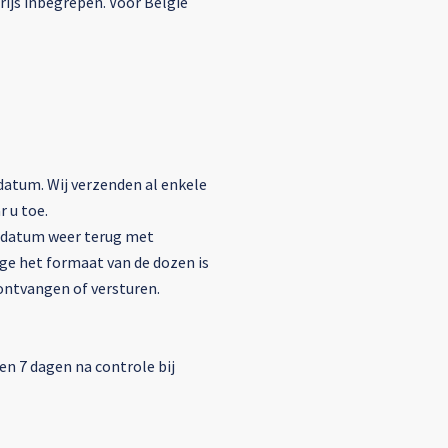
ijs inbegrepen. Voor België
datum. Wij verzenden al enkele
 u toe.
urdatum weer terug met
ge het formaat van de dozen is
ontvangen of versturen.
n 7 dagen na controle bij