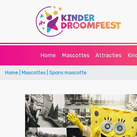
Home
Mascottes
Attracties
Kin
Home
| Mascottes
| Spons mascotte