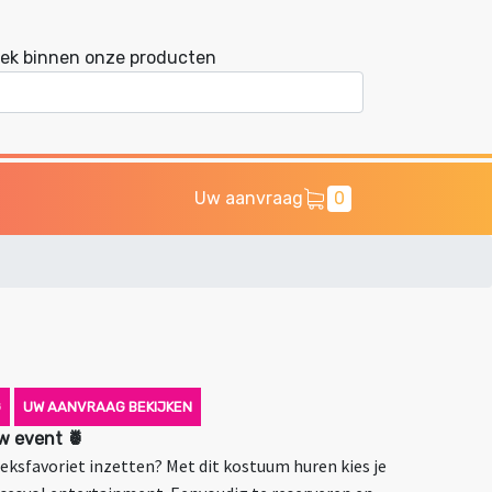
ek binnen onze producten
Uw aanvraag
0
G
UW AANVRAAG BEKIJKEN
w event 🍍
eksfavoriet inzetten? Met dit kostuum huren kies je