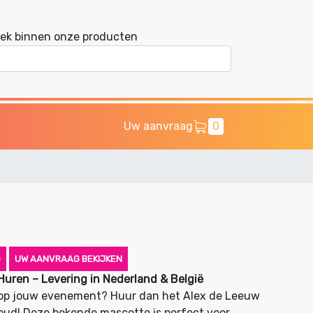
ek binnen onze producten
Uw aanvraag
0
G
UW AANVRAAG BEKIJKEN
uren – Levering in Nederland & België
er op jouw evenement? Huur dan het Alex de Leeuw
oud! Deze bekende mascotte is perfect voor