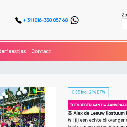
Zo
+ 31 (0)6-330 057 68
derfeestjes
Contact
€ 55 incl. 21% BTW
TOEVOEGEN AAN UW AANVRAA
🦁 Alex de Leeuw Kostuum H
Wil jij een echte blikvang
kostuum en verras jong en 