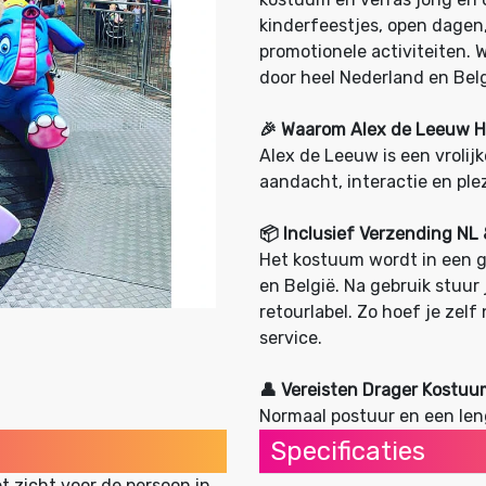
kinderfeestjes, open dagen
promotionele activiteiten. 
door heel Nederland en Belg
🎉 Waarom Alex de Leeuw 
Alex de Leeuw is een vrolij
aandacht, interactie en plez
📦 Inclusief Verzending NL
Het kostuum wordt in een g
en België. Na gebruik stuur
retourlabel. Zo hoef je zelf
service.
👤 Vereisten Drager Kostuu
Normaal postuur en een len
Specificaties
et zicht voor de persoon in