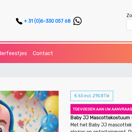
Zo
+ 31 (0)6-330 057 68
derfeestjes
Contact
€ 65 incl. 21% BTW
TOEVOEGEN AAN UW AANVRAA
Baby JJ Mascottekostuum – 
Met het Baby JJ mascottek
plezier en entertainment. 