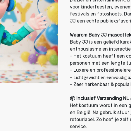
voor kinderfeesten, evenem
festivals en fotoshoots. Dank
JJ een echte publieksfavori
Waarom Baby JJ mascotte
Baby JJ is een geliefd kara
enthousiasme en interactie
- Het kostuum heeft een co
personen met een lengte tu
-
Luxere en professionelere
Lichtgewicht en eenvoudig aa
-
-
Zeer herkenbaar & populai
📦
Inclusief Verzending NL
Het kostuum wordt in een g
en België. Na gebruik stuur
retourlabel. Zo hoef je zelf
service.