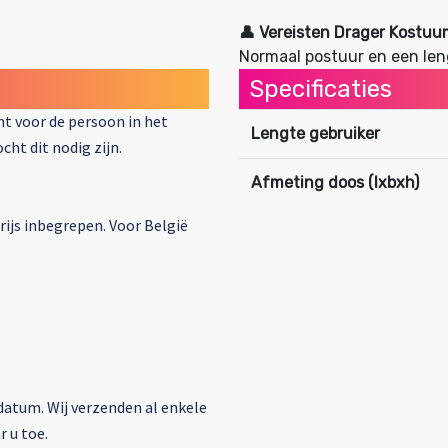
👤
Vereisten Drager Kostuu
Normaal postuur en een len
Specificaties
cht voor de persoon in het
Lengte gebruiker
cht dit nodig zijn.
Afmeting doos (lxbxh)
ijs inbegrepen. Voor België
datum. Wij verzenden al enkele
 u toe.