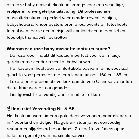
ons roze baby mascottekostuum zorg je voor een schattige,
vrolijke en onvergetelijke uitstraling. Dit professionele
mascottekostuum is perfect voor gender reveal feestjes,
babyshowers, kinderfeesten, promoties, events en fotoshoots.
Ideaal wanneer je een meisje wilt aankondigen of een lief en
feestelijk thema wilt neerzetten.
Waarom een roze baby mascottekostuum huren?
- De roze kleur maakt dit kostuum perfect voor een meisje-
gerelateerde gender reveal of babyshower.
- Het kostuum heeft een comfortabele pasvorm en is speciaal
geschikt voor personen met een lengte tussen 160 en 185 cm.
- Luxere en representatieve look dan de vele Chinese varianten
die te huur worden aangeboden.
- Lichtgewicht, eenvoudig aan- en uit te trekken.
Inclusief Verzending NL & BE
📦
Het kostuum wordt in een grote doos verzonden naar elk adres
in Nederland en België. Na gebruik stuur je het eenvoudig
retour met bijgeleverd retourlabel. Zo hoef je zelf niets op te
halen en geniet je van maximale service.